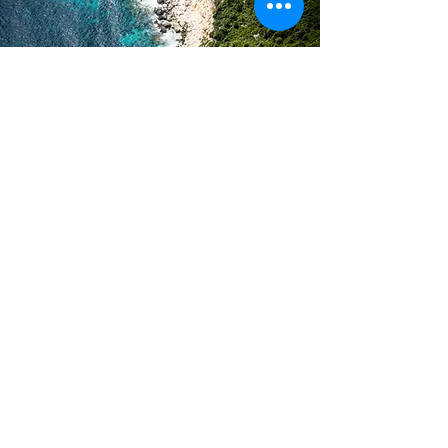
Sardinien
SELVAGGIO BLU - EXTREM
Die Extrem-Variante von Nord nach Süd des
einzigartigen Selvaggio Blu entlang der Ostküste
Sardiniens. Wer bereits den klassischen Selvaggio kennt
und gemacht hat, wird bei dieser Tour den einmaligen
Küstenabschnitt des Golfo di Orosei nochmal auf eine
ganz neue Art und aus einem neuen Blickwinkel
erleben.
Anzahl Plätze:
max. 7 Personen
2 Bergführer
Dauer:
8 Tage