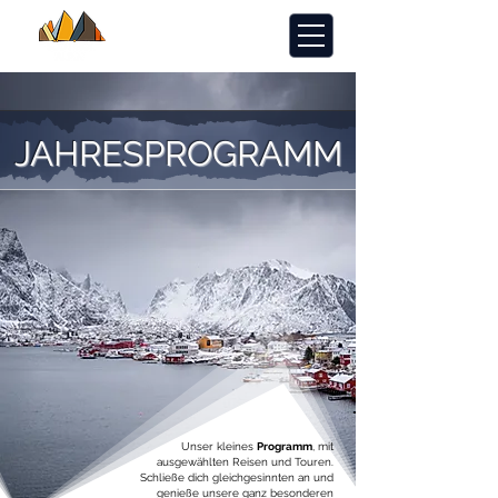
JAHRESPROGRAMM
Unser kleines
Programm
, mit
ausgewählten Reisen und Touren.
Schließe dich gleichgesinnten an und
genieße unsere ganz besonderen