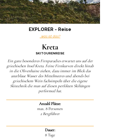
EXPLORER - Reise
...was ist das?
Kreta
SKITOURENREISE
Ein ganz besonderes Firnparadies erwartet uns auf der
griechischen Insel Kreta. Feine Firnkurven direkt hinab
in die Olivenhaine ziehen, dazu immer im Blick das
azurblaue Wasser des Mittelmeeres und abends bei
griechischem Wein fachsimpeln über die eigene
Skitechnik die man auf diesen perfekten Skihängen
performed hat.
Anzahl Plätze:
max. 8 Personen
2 Bergführer
Dauer:
8 Tage