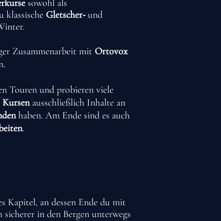
erkurse
sowohl als
zu klassische
Gletscher-
und
inter.
nger Zusammenarbeit mit
Ortovox
n.
en Touren und probieren viele
n
Kursen
ausschließlich Inhalte an
nden
haben. Am Ende sind es auch
beiten
.
es Kapitel, an dessen Ende du mit
h sicherer in den Bergen unterwegs