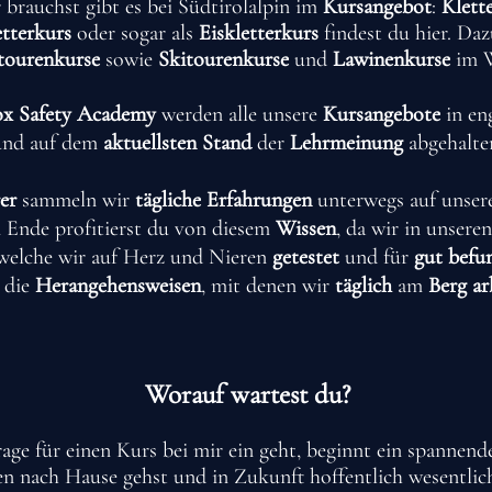
 brauchst gibt es bei Südtirolalpin im
Kursangebot
:
Klett
etterkurs
oder sogar als
Eiskletterkurs
findest du hier. Da
tourenkurse
sowie
Skitourenkurse
und
Lawinenkurse
im W
x Safety Academy
werden alle unsere
Kursangebote
in e
und auf dem
aktuellsten Stand
der
Lehrmeinung
abgehalte
er
sammeln wir
tägliche Erfahrungen
unterwegs auf unser
Ende profitierst du von diesem
Wissen
, da wir in unsere
 welche wir auf Herz und Nieren
getestet
und für
gut befu
 die
Herangehensweisen
, mit denen wir
täglich
am
Berg ar
Worauf wartest du?
ge für einen Kurs bei mir ein geht, beginnt ein spannend
en nach Hause gehst und in Zukunft hoffentlich wesentlic