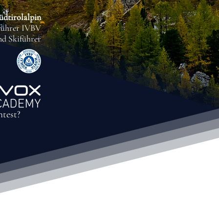
üdtirolalpin
iführer IVBV
nd Skiführer
htest?