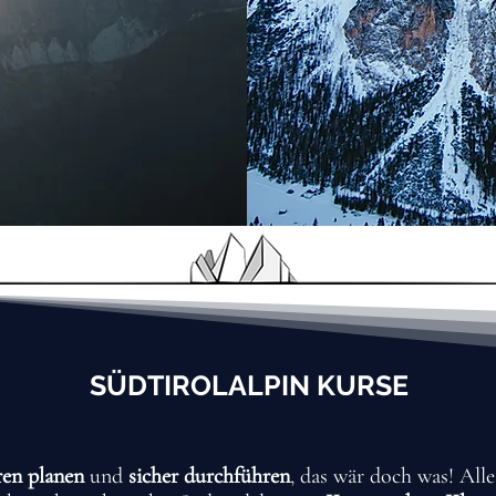
SÜDTIROLALPIN KURSE
ren
planen
und
sicher durchführen
, das wär doch was! All