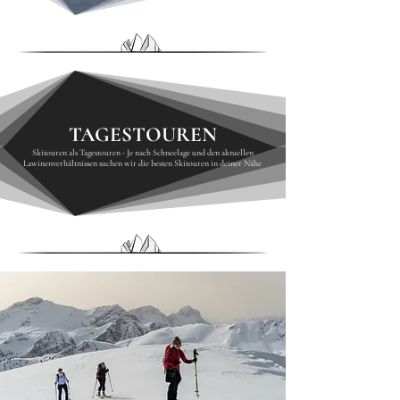
TAGESTOUREN
Skitouren als Tagestouren - Je nach Schneelage und den aktuellen
Lawinenverhältnissen suchen wir die besten Skitouren in deiner Nähe