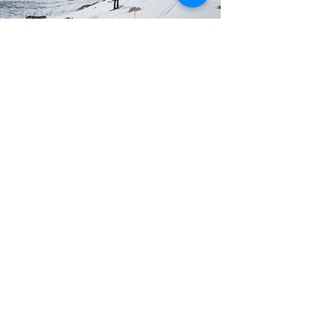
Skidurchquerungen
in den Ost- und Westalpen
Die schönsten Durchquerungen mit Tourenski. Von
Hütte zu Hütte durch spektakuläre Gebirgsgruppen.
Große Klassiker wie die Haute Route, die Hochalpin
oder auch ganz individuell zusammengestellte
Durchquerungen. Das alles findest du unter dieser
Kategorie.
Dauer:
4 - 8 Tage
zu den Angeboten