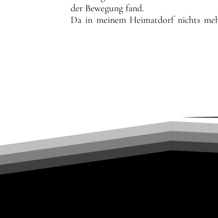
der Bewegung fand. 

Da in meinem Heimatdorf nichts mehr 
war die Liebe zum Bergsport schnell ent
In meiner Jugend machte ich gemei
Wanderung von Zuhause bis nach V
Begeisterung für Fernreisen und grö
langsam auch mein Talent für das Org
Familienurlaub war oder ein spontan
Erste, die eine Idee hatte. Das Bes
entscheiden, wohin die Reise ging. Bi
dazu, die ich stets kombiniert mit Kle
im Gepäck bereisen durfte.

Nun widme ich mich, zusammen mit A
Organisation von Bergtouren und beson
die Touren nicht nur ein unvergesslic
Ihnen die Gelegenheit bieten, die 