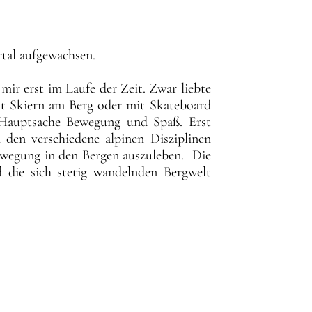
al aufgewachsen. 

ir erst im Laufe der Zeit. Zwar liebte 
t Skiern am Berg oder mit Skateboard 
Hauptsache Bewegung und Spaß. Erst 
den verschiedene alpinen Disziplinen 
wegung in den Bergen auszuleben.  Die 
 die sich stetig wandelnden Bergwelt 
uren im In- und Ausland, wurde der 
 werden immer größer. 2020 Begann ich 
dung und bin seitdem Hauptberuflich 
chwierigkeit im Vordergrund, sondern 