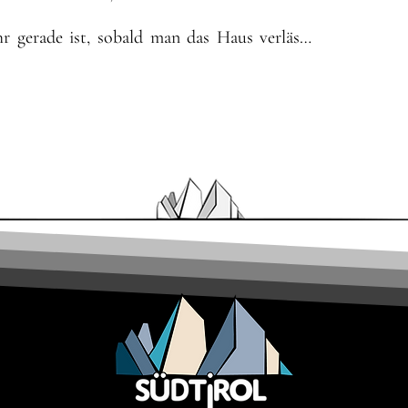
gerade ist, sobald man das Haus verlässt, 
facht und ist seitdem nie wieder verflogen.

nsam mit meinem damaligen Freund eine 
enedig. Eine Erfahrung, die eine neue 
ßere Ziele entfachte. Dabei entdeckte ich 
anisieren und Planen von Touren. Ob es der 
er Wochenendtrip – ich war öfter mal die 
te daran: Ich durfte somit indirekt auch 
s heute kamen viele besondere Orte der Welt 
ttergurt, Trekkingstöcken oder Tourenskiern 
ndi und Armin beruflich der Planung und 
deren Aktivreisen. Es ist mir wichtig, dass 
hes Erlebnis für die Kunden werden, sondern 
Schönheit der Berge und die Freiheit des 