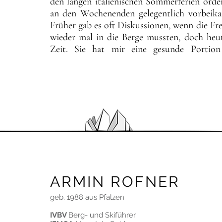
den langen italienischen Sommerferien orden
an den Wochenenden gelegentlich vorbeik
Früher gab es oft Diskussionen, wenn die F
wieder mal in die Berge mussten, doch heut
Zeit. Sie hat mir eine gesunde Portion
unzählige Erinnerungen an unbeschwerte Stun
Rückblickend betrachtet schien der Weg vorg
Zwischenschritte und Umwege bis ich Bergf
ehrenamtlich beim Südtiroler Alpenvere
Jugendlichen zum Klettern, Bergsteigen ode
zahlreiche Kletterkurse in der Kletterha
nebenher in einem Büro gearbeitet, um dan
Bergsport zu stecken. 2019 habe ich mich e
Bergführerausbildung in Südtirol zu absolvi
ARMIN ROFNER
Pickel ausgetauscht und arbeite hauptberufl
Skiführer.

geb. 1988 aus Pfalzen
Seit 2019 wartet zuhause auch immer meine 
IVBV
Berg- und Skiführer