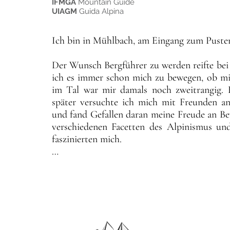
IFMGA
Mountain Guide
gesund von meinen Touren zurückkehre.​
UIAGM
Guida Alpina
Ich bin in Mühlbach, am Eingang zum Pustert
Der Wunsch Bergführer zu werden reifte bei m
ich es immer schon mich zu bewegen, ob mi
im Tal war mir damals noch zweitrangig. 
später versuchte ich mich mit Freunden an 
und fand Gefallen daran meine Freude an Be
verschiedenen Facetten des Alpinismus und
faszinierten mich.

Während zahlreicher Berg-, und Kletterto
Wunsch beruflich in diesem Bereich tätig zu
zusammen mit Andreas die Bergführerausbil
als Bergführer tätig. 

Auch heute noch steht für mich nicht die S