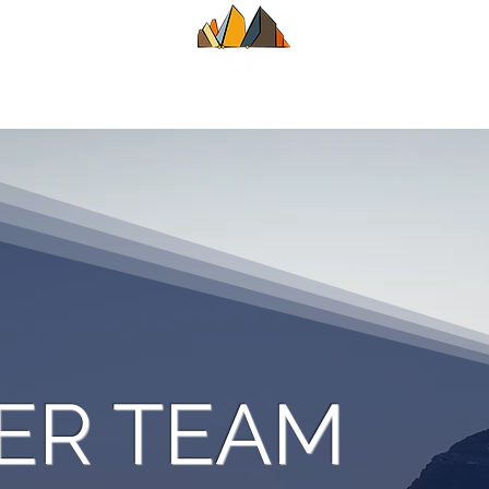
HRER
SOMMER
WINTER
KLASS
ER TEAM