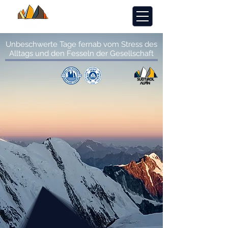
Unbeschwerte Tage fernab vom Stress des
Alltags und den Fesseln der Gesellschaft