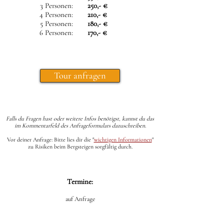
3 Personen:
250,- €
4 Personen:
210,- €
5 Personen:
180,- €
6 Personen:
170,- €
Tour anfragen
Falls du Fragen hast oder weitere Infos benötigst, kannst du das
im Kommentarfeld des Anfrageformulars dazuschreiben.
Vor deiner Anfrage: Bitte lies dir die
"
wichtigen Informationen
"
zu Risiken beim Bergsteigen sorgfältig durch.
Termine:
auf Anfrage