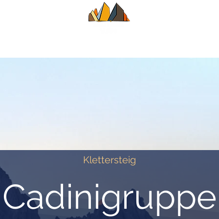
HRER
SOMMER
WINTER
KLASS
Klettersteig
Cadinigruppe