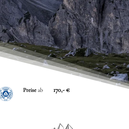
170,- €
Preise
ab