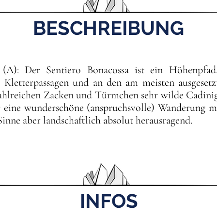
BESCHREIBUNG
(A): Der Sentiero Bonacossa ist ein Höhenpfad, 
 Kletterpassagen und an den am meisten ausgesetzt
ahlreichen Zacken und Türmchen sehr wilde Cadinig
eine wunderschöne (anspruchsvolle) Wanderung mit
 Sinne aber landschaftlich absolut herausragend.
INFOS