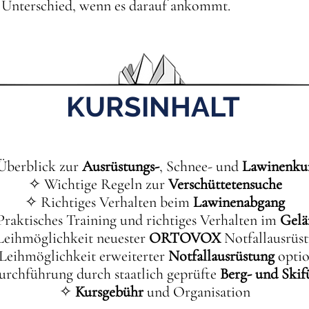
 Unterschied, wenn es darauf ankommt.
KURSINHALT
Überblick zur
Ausrüstungs-
, Schnee- und
Lawinenku
✧ Wichtige Regeln zur
Verschüttetensuche
✧ Richtiges Verhalten beim
Lawinenabgang
raktisches Training und richtiges Verhalten im
Gelä
eihmöglichkeit neuester
ORTOVOX
Notfallausrüs
Leihmöglichkeit erweiterter
Notfallausrüstung
optio
rchführung durch staatlich geprüfte
Berg- und Skif
✧
Kursgebühr
und Organisation