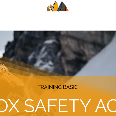
HRER
SOMMER
WINTER
KLASS
TRAINING BASIC
OX SAFETY A