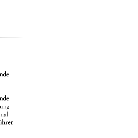
nde
nde
tung
nal
ührer