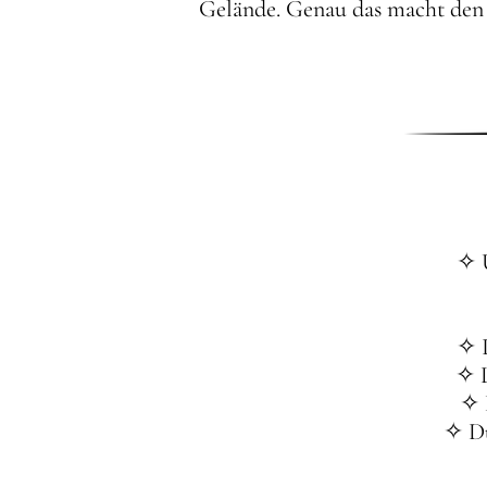
Gelände. Genau das macht den
✧ 
✧ P
✧ L
✧ 
✧ Du