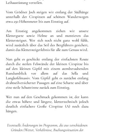
Leihausrüstung verteilen.
Vom Grödner Joch steigen wir entlang der Südhänge
unterhalb der Cirspitzen auf schönen Wanderwegen
etwa 250 Höhenmeter bis zum Einstieg auf.
Am Einstieg angekommen ziehen wir unsere
Klettergurte sowie Helme an und montieren das
Klettersteigset. Wer sich noch nicht ganz wohl fühlt,
wird zusätzlich über das Seil des Bergführers gesichert,
damit das Klettersteigerlebnis für alle zum Genuss wird.
Nun geht es geschickt entlang der einfachsten Route
durch die steilen Felswände der kleinen Cirspitze bis
auf den kleinen Gipfel mit einem atemberaubenden
Rundumblick vor allem auf das Sella und
Langkofelmassiv. Vom Gipfel geht es zunächst entlang
drahtseilversicherter Passagen auf eine Scharte und über
eine steile Schuttrinne zurück zum Einstieg.
Wer nun auf den Geschmack gekommen ist, der kann
die etwas höhere und längere, klettertechnisch jedoch
deutlich einfachere Große Cirspitze (A) noch dazu
hängen.
Eventuelle Änderungen im Programm, die aus verschiedenen
Gründen (Wetter, Verhältnisse, Buchungssituation der