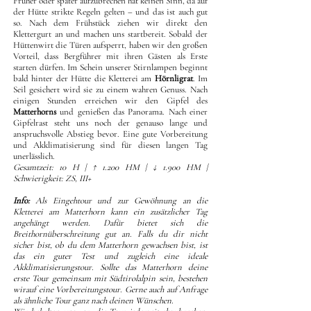
Früher oder später aufzubrechen hat keinen Sinn, da auf
der Hütte strikte Regeln gelten – und das ist auch gut
so. Nach dem Frühstück ziehen wir direkt den
Klettergurt an und machen uns startbereit. Sobald der
Hüttenwirt die Türen aufsperrt, haben wir den großen
Vorteil, dass Bergführer mit ihren Gästen als Erste
starten dürfen. Im Schein unserer Stirnlampen beginnt
bald hinter der Hütte die Kletterei am
Hörnligrat
. Im
Seil gesichert wird sie zu einem wahren Genuss. Nach
einigen Stunden erreichen wir den Gipfel des
Matterhorns
und genießen das Panorama. Nach einer
Gipfelrast steht uns noch der genauso lange und
anspruchsvolle Abstieg bevor. Eine gute Vorbereitung
und Akklimatisierung sind für diesen langen Tag
unerlässlich.
Gesamtzeit: 10 H | ↑ 1.200 HM | ↓ 1.900 HM |
Schwierigkeit: ZS, III+
Info:
Als Eingehtour und zur Gewöhnung an die
Kletterei am Matterhorn kann ein zusätzlicher Tag
angehängt werden. Dafür bietet sich die
Breithornüberschreitung gut an. Falls du dir nicht
sicher bist, ob du dem Matterhorn gewachsen bist, ist
das ein guter Test und zugleich eine ideale
Akklimatisierungstour. Sollte das Matterhorn deine
erste Tour gemeinsam mit Südtirolalpin sein, bestehen
wirauf eine Vorbereitungstour. Gerne auch auf Anfrage
als ähnliche Tour ganz nach deinen Wünschen.