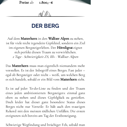
Preise
ab
1.800,- €
DER BERG
Auf dem
Matterhorn
in den
Walliser Alpen
zu stehen,
ist für viele nicht irgendein Gipfelziel, sondern ein Ziel
im eigenen Bergsteigerleben. Der
Hörnligrat
eignet
sich perfekt diesen Traum zu verwirklichen.
2 Tage · Schwierigkeit ZS, III+ · Walliser Alpen
Das
Matterhorn
muss man eigentlich niemandem mehr
vorstellen. Es ist der Inbegriff eines Berges. Fast jeder –
egal ob Bergsteiger oder nicht – weiß, um welchen Berg
es sich handelt, sobald er ein Bild vom
Matterhorn
sieht.
Es ist auf jeder To-do-Liste zu finden und der Traum
eines jeden ambitionierten Bergsteigers: einmal ganz
oben zu stehen und dieses Gipfelglück zu genießen.
Doch leider hat dieser ganz besondere Status dieses
Berges nicht nur Vorteile: Er hält auch den traurigen
Rekord mit den meisten tödlichen Unfällen. Die ersten
ereigneten sich bereits am Tag der Erstbesteigung.
Schwierige Wegfindung und brüchiger Fels, sobald man