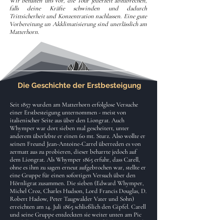
Wir behalten uns vor, die Tour jederzeit abzubrechen,
falls deine Kräfte schwinden und dadurch
Trittsicherheit und Konzentration nachlassen. Eine gute
Vorbereitung un Akklimatisierung sind unerlässlich am
Matterhorn.
Die Geschichte der Erstbesteigung
Seit 1857 wurden am Matterhorn erfolglose Versuche
einer Erstbesteigung unternommen - meist von
italienischer Seite aus über den Liongrat. Auch
Whymper war dort sieben mal gescheitert, unter
anderem überlebte er einen 60 mt. Sturz. Also wollte er
seinen Freund Jean-Antoine-Carrel überreden es von
zermatt aus zu probieren, dieser beharrte jedoch auf
dem Liongrat. Als Whymper 1865 erfuhr, dass Carell,
ohne es ihm zu sagen erneut aufgebrochen war, stellte er
eine Gruppe für einen sofortigen Versuch über den
Hörnligrat zusammen. Die sieben (Edward Whymper,
Michel Croz, Charles Hudson, Lord Francis Douglas, D.
Robert Hadow, Peter Taugwalder Vater und Sohn)
erreichten am 14. Juli 1865 schließlich den Gipfel. Carell
und seine Gruppe entdeckten sie weiter unten am Pic