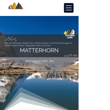
1865
Edward Whymper, Michel Croz, Charles Hudson, Lord Francis Douglas, D.
Robert Hadow, Peter Taugwalder Vater und Sohn
MATTERHORN
4.478 mt.
Hörnligrat (AD+, III+)