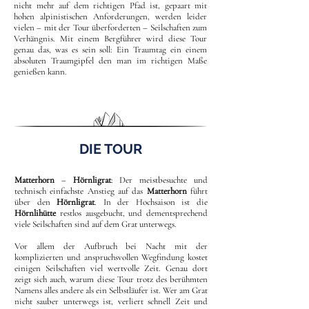
nicht mehr auf dem richtigen Pfad ist, gepaart mit
hohen alpinistischen Anforderungen, werden leider
vielen – mit der Tour überforderten – Seilschaften zum
Verhängnis. Mit einem Bergführer wird diese Tour
genau das, was es sein soll: Ein Traumtag ein einem
absoluten Traumgipfel den man im richtigen Maße
genießen kann.
DIE TOUR
Matterhorn
–
Hörnligrat
: Der meistbesuchte und
technisch einfachste Anstieg auf das
Matterhorn
führt
über den
Hörnligrat
. In der Hochsaison ist die
Hörnlihütte
restlos ausgebucht, und dementsprechend
viele Seilschaften sind auf dem Grat unterwegs.
Vor allem der Aufbruch bei Nacht mit der
komplizierten und anspruchsvollen Wegfindung kostet
einigen Seilschaften viel wertvolle Zeit. Genau dort
zeigt sich auch, warum diese Tour trotz des berühmten
Namens alles andere als ein Selbstläufer ist. Wer am Grat
nicht sauber unterwegs ist, verliert schnell Zeit und