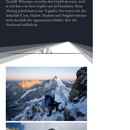
Tyndall. Whymper erreichte den Gipfel als erster, weil
er sich kurz vor dem Gipfel vom Seil losschnitt. Beim
Abstieg jedoch kam es zur Tragödie: Die ersten vier der
Seilschaft (Croz, Hadow, Hudson und Douglas) stürzten
noch oberhalb der sogenannten Schulter über die
Nordwand tödlich ab.