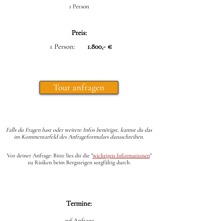
1 Person
Preis:
1 Person:
1.800,- €
Tour anfragen
Falls du Fragen hast oder weitere Infos benötigst, kannst du das
im Kommentarfeld des Anfrageformulars dazuschreiben.
Vor deiner Anfrage: Bitte lies dir die
"
wichtigen Informationen
"
zu Risiken beim Bergsteigen sorgfältig durch.
Termine:
auf Anfrage