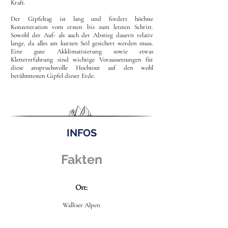
Kraft.
Der Gipfeltag ist lang und fordert höchste
Konzentration vom ersten bis zum letzten Schritt.
Sowohl der Auf- als auch der Abstieg dauern relativ
lange, da alles am kurzen Seil gesichert werden muss.
Eine gute Akklimatisierung sowie etwas
Klettererfahrung sind wichtige Voraussetzungen für
diese anspruchsvolle Hochtour auf den wohl
berühmtesten Gipfel dieser Erde.
INFOS
Fakten
Ort:
Walliser Alpen