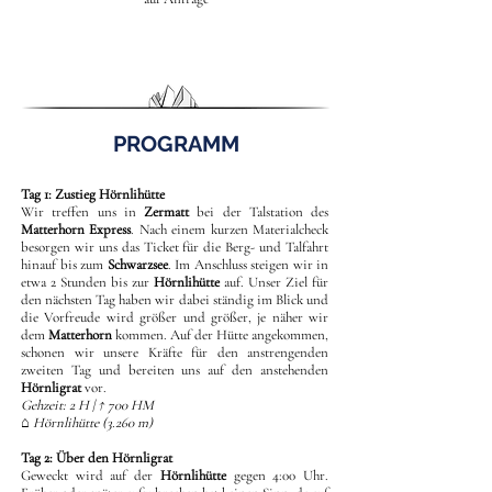
PROGRAMM
Tag 1: Zustieg Hörnlihütte
Wir treffen uns in
Zermatt
bei der Talstation des
Matterhorn Express
. Nach einem kurzen Materialcheck
besorgen wir uns das Ticket für die Berg- und Talfahrt
hinauf bis zum
Schwarzsee
. Im Anschluss steigen wir in
etwa 2 Stunden bis zur
Hörnlihütte
auf. Unser Ziel für
den nächsten Tag haben wir dabei ständig im Blick und
die Vorfreude wird größer und größer, je näher wir
dem
Matterhorn
kommen. Auf der Hütte angekommen,
schonen wir unsere Kräfte für den anstrengenden
zweiten Tag und bereiten uns auf den anstehenden
Hörnligrat
vor.
Gehzeit: 2 H | ↑ 700 HM
⌂ Hörnlihütte (3.260 m)
Tag 2: Über den Hörnligrat
Geweckt wird auf der
Hörnlihütte
gegen 4:00 Uhr.