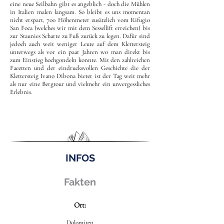
eine neue Seilbahn gibt es angeblich - doch die Mühlen
in Italien malen langsam. So bleibt es uns momentan
nicht erspart, 700 Höhenmeter zusätzlich vom Rifugio
San Foca (welches wir mit dem Sessellift erreichen) bis
zur Staunies Scharte zu Fuß zurück zu legen. Dafür sind
jedoch auch weit weniger Leute auf dem Klettersteig
unterwegs als vor ein paar Jahren wo man direkt bis
zum Einstieg hochgondeln konnte. Mit den zahlreichen
Facetten und der eindrucksvollen Geschichte die der
Klettersteig Ivano Dibona bietet ist der Tag weit mehr
als nur eine Bergtour und vielmehr ein unvergessliches
Erlebnis.
INFOS
Fakten
Ort:
Dolomiten