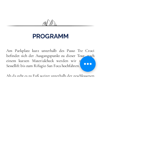
PROGRAMM
Am Parkplatz kurz unterhalb des Passo Tre Croci
befindet sich der Ausgangspunkt zu dieser Tour. nach
einem kurzen Materialcheck werden wir mit dem
Sessellift bis zum Rifugio San Foca hochfahren.
Ab da geht es zu Fuß weiter unterhalb der geschlossenen
Gondelbahn bis zur Forcella Staunies. Die Seilbahn
wurde 2016 geschlossen und so sind 700 Höhenmeter
zusätzlich zu absolvieren. Ca. 2 Stunden brauchen wir
zur Scharte hoch, wo sich dann auch gleich der Einstieg
befindet.
Hier werden wir unseren Klettergurt anziehen, den
Helm aufsetzen und das Klettersteigset montieren. Wer
sich wohler fühlt, wird bei diesem nicht durchgehend
mit Drahtseilen versicherten Klettersteig zusätzlich am
Seil des Bergführers gesichert.