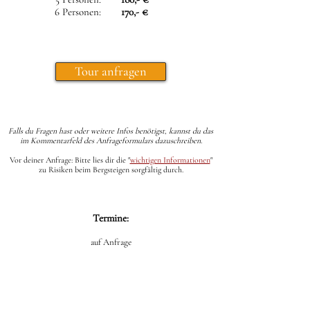
6 Personen:
170,- €
Tour anfragen
Falls du Fragen hast oder weitere Infos benötigst, kannst du das
im Kommentarfeld des Anfrageformulars dazuschreiben.
Vor deiner Anfrage: Bitte lies dir die
"
wichtigen Informationen
"
zu Risiken beim Bergsteigen sorgfältig durch.
Termine:
auf Anfrage