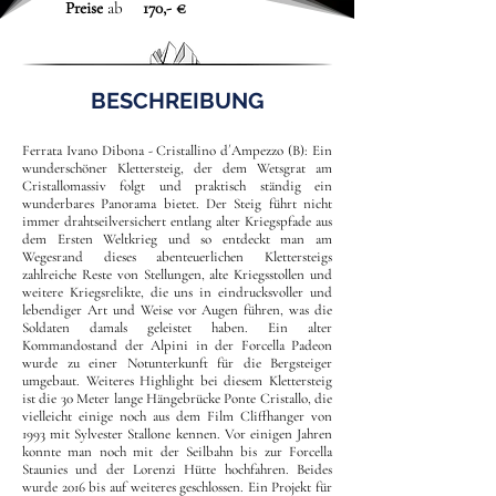
Preise
ab
170,- €
BESCHREIBUNG
Ferrata Ivano Dibona - Cristallino d´Ampezzo (B): Ein
wunderschöner Klettersteig, der dem Wetsgrat am
Cristallomassiv folgt und praktisch ständig ein
wunderbares Panorama bietet. Der Steig führt nicht
immer drahtseilversichert entlang alter Kriegspfade aus
dem Ersten Weltkrieg und so entdeckt man am
Wegesrand dieses abenteuerlichen Klettersteigs
zahlreiche Reste von Stellungen, alte Kriegsstollen und
weitere Kriegsrelikte, die uns in eindrucksvoller und
lebendiger Art und Weise vor Augen führen, was die
Soldaten damals geleistet haben. Ein alter
Kommandostand der Alpini in der Forcella Padeon
wurde zu einer Notunterkunft für die Bergsteiger
umgebaut. Weiteres Highlight bei diesem Klettersteig
ist die 30 Meter lange Hängebrücke Ponte Cristallo, die
vielleicht einige noch aus dem Film Cliffhanger von
1993 mit Sylvester Stallone kennen. Vor einigen Jahren
konnte man noch mit der Seilbahn bis zur Forcella
Staunies und der Lorenzi Hütte hochfahren. Beides
wurde 2016 bis auf weiteres geschlossen. Ein Projekt für