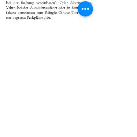
bei der Buchung vereinbaren). Oder Alternativ in
Vahrn bei der Autobahnausfahrt oder in Bruneck und
fahren gemeinsam zum Rifugio Cinque Torri, wo es
nur begrenzt Parkplätze gibt.
Am Parkplatz machen wir einen kurzen Materialcheck
und starten dann zu den Felstürmen der Cinque Torri.
Der Zustieg ist kurz, die Routenauswahl riesig und
geklettert wird eigentlich nur in bestem Fels.
Dementsprechend beliebt sind die Cinque Torri.
Doch aufgrund der großen Anzahl an Möglichkeiten
werden wir einen unvergesslichen Tag verbringen, egal
ob Kletteranfänger, Alpinklettern mit Kurscharakter
oder einfach nur Genussklettern. hier ist für jeden das
passende dabei.
Im nahen Rifugio Cinque Torri holen wir uns zum
Abschluss eine wohlverdiente Stärkung (in flüssiger
oder fester Form), bevor wir wieder die Heimreise
antreten.
Eventuelle Änderungen im Programm, die aus verschiedenen
Gründen (Wetter, Verhältnisse, Buchungssituation der
Unterkünfte, usw...) erforderlich sein können, werden stets in
Absprache mit den Teilnehmern vorgenommen.