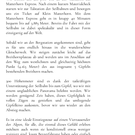
Matterhorn Express. Nach einem kurzen Materialcheck
starten wir zur Talstation der Seilbahnen und besorgen
uns ein Ticket auf Klein Matterhorn. Mit dem
Matterhorn Express geht es in knapp 40 Minuten
bequem bis auf 3.883 Meter. Bereits die Fahrt mit der
Seilbahn ist dabei spektakulär und in dieser Form
einzigartig auf der Welt.
Sobald wir an der Bergstation angekommen sind, geht
es für uns endlich hinaus in die wunderschöne
Gletscherwelt. Wir steigen zunächst leicht auf das
Breithornplateau ab und werden uns im Anschluss auf
den Weg zum westlichsten und gleichzeitig höchsten
Punkt (4.163 Meter) des aus insgesamt 5 Gipfeln
bestehenden Breithorn machen.
300 Höhenmeter sind es dank der tatkräftigen
Unterstützung der Seilbahn bis zum Gipfel, wo wir mit
einem unglaublichen Panorama belohnt werden. Wir
werden genügend Zeit haben, dieses Gipfelglück in
vollen Zügen zu genießen und das umliegende
Gipfelkino auskosten, bevor wir uns wieder an den
Abstieg machen.
Es ist eine ideale Einstiegstour auf einen Viertausender
der Alpen, für alle, die einmal dieses Gefühl erleben
möchten auch wenn sie konditionell etwas weniger
trainiert sind, kaum Bergerfahrung haben oder einfach