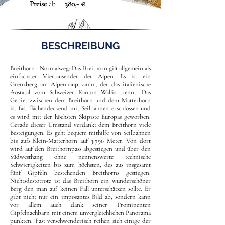
Preise
ab
380,- €
BESCHREIBUNG
Breithorn - Normalweg: Das Breithorn gilt allgemein als
einfachster Viertausender der Alpen. Es ist ein
Grenzberg am Alpenhauptkamm, der das italienische
Aostatal vom Schweizer Kanton Wallis trennt. Das
Gebiet zwischen dem Breithorn und dem Matterhorn
ist fast flächendeckend mit Seilbahnen erschlossen und
es wird mit der höchsten Skipiste Europas geworben.
Gerade dieser Umstand verdankt dem Breithorn viele
Besteigungen. Es geht bequem mithilfe von Seilbahnen
bis aufs Klein-Matterhorn auf 3.796 Meter. Von dort
wird auf den Breithornpass abgestiegen und über den
Südwesthang ohne nennenswerte technische
Schwierigkeiten bis zum höchsten, des aus insgesamt
fünf Gipfeln bestehenden Breithorns gestiegen.
Nichtsdestotrotz ist das Breithorn ein wunderschöner
Berg den man auf keinen Fall unterschätzen sollte. Er
gibt nicht nur ein imposantes Bild ab, sondern kann
vor allem auch dank seiner Prominenten
Gipfelnachbarn mit einem unvergleichlichen Panorama
punkten. Fast verschwenderisch reihen sich einige der