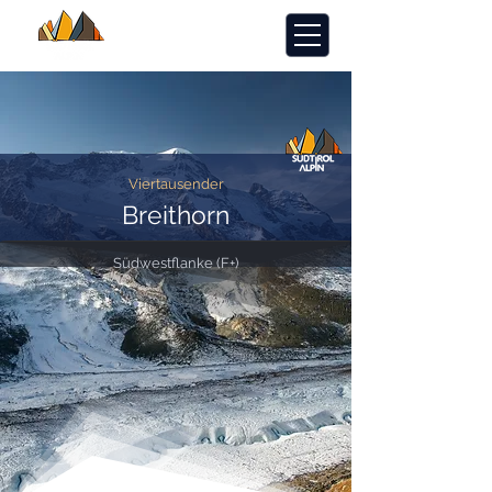
Viertausender
Breithorn
Südwestflanke (F+)