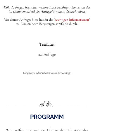
Falls du Fragen hast oder weitere Infos benötigst, kannst du das
im Kommentarfeld des Anfrageformulars dazuschreiben.
Vor deiner Anfrage: Bitte lies dir die
"
wichtigen Informationen
"
zu Risiken beim Bergsteigen sorgfältig durch.
Termine:
auf Anfrage
Kurzfristig von den Verhältnissen am Berg abhängig
PROGRAMM
Wir treffen uns um 7:00 Uhr an der Talstation des